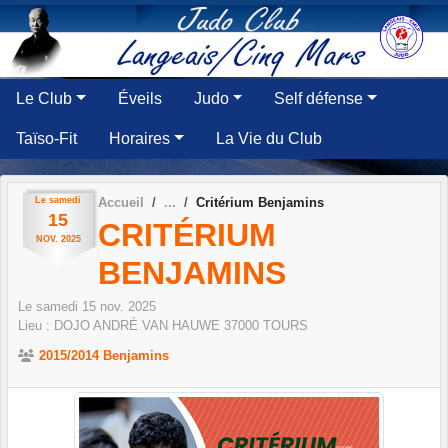
Panneau de gestion des cookies
Le Club
Éveils
Judo
Self défense
Taïso-Fit
Horaires
La Vie du Club
Le
samedi
Accueil
Critérium Benjamins
15
CRITÉRIUM
NOV.
2025
BENJAMINS
Le
samedi
15
nov.
2025
Lieu :
DOJO ANDRÉ VAN HAUWE
37000
TOURS
2015/2014 Benjamins